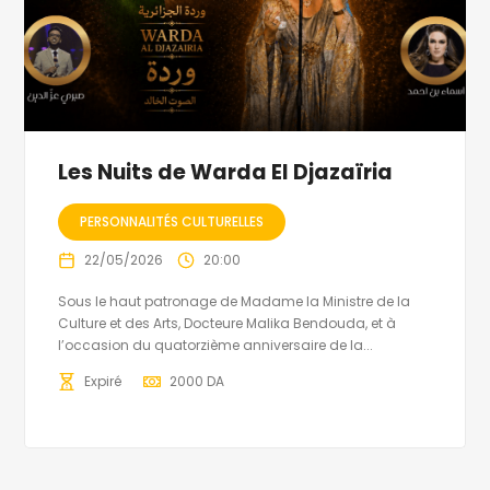
Les Nuits de Warda El Djazaïria
PERSONNALITÉS CULTURELLES
22/05/2026
20:00
Sous le haut patronage de Madame la Ministre de la
Culture et des Arts, Docteure Malika Bendouda, et à
l’occasion du quatorzième anniversaire de la...
Expiré
2000
DA