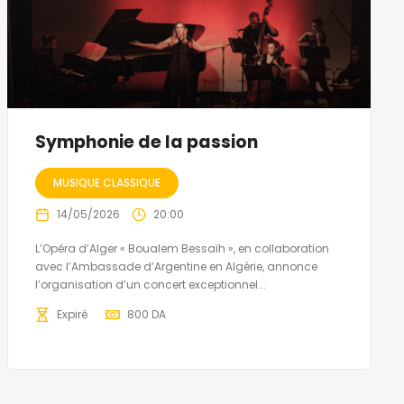
Symphonie de la passion
MUSIQUE CLASSIQUE
14/05/2026
20:00
L’Opéra d’Alger « Boualem Bessaïh », en collaboration
avec l’Ambassade d’Argentine en Algérie, annonce
l’organisation d’un concert exceptionnel...
Expiré
800
DA