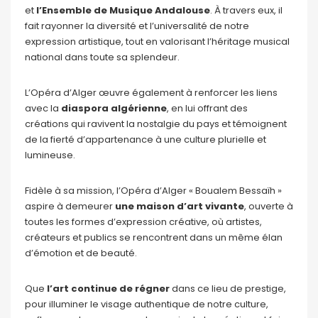
et
l’Ensemble de Musique Andalouse
. À travers eux, il
fait rayonner la diversité et l’universalité de notre
expression artistique, tout en valorisant l’héritage musical
national dans toute sa splendeur.
L’Opéra d’Alger œuvre également à renforcer les liens
avec la
diaspora algérienne
, en lui offrant des
créations qui ravivent la nostalgie du pays et témoignent
de la fierté d’appartenance à une culture plurielle et
lumineuse.
Fidèle à sa mission, l’Opéra d’Alger « Boualem Bessaïh »
aspire à demeurer
une maison d’art vivante
, ouverte à
toutes les formes d’expression créative, où artistes,
créateurs et publics se rencontrent dans un même élan
d’émotion et de beauté.
Que
l’art continue de régner
dans ce lieu de prestige,
pour illuminer le visage authentique de notre culture,