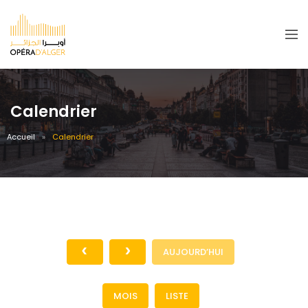
Calendrier
Accueil
Calendrier
AUJOURD’HUI
MOIS
LISTE