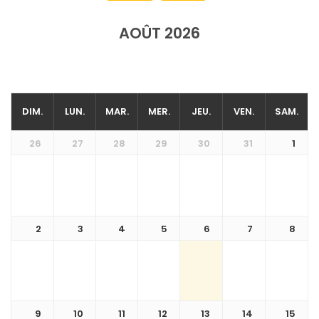
AOÛT 2026
DIM.
LUN.
MAR.
MER.
JEU.
VEN.
SAM.
26
27
28
29
30
31
1
2
3
4
5
6
7
8
9
10
11
12
13
14
15