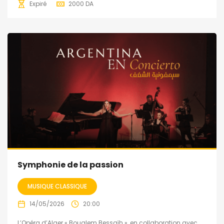
Expiré
2000
DA
Symphonie de la passion
MUSIQUE CLASSIQUE
14/05/2026
20:00
L’Opéra d’Alger « Boualem Bessaïh », en collaboration avec