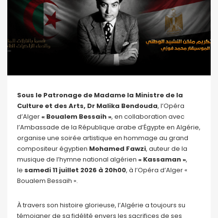
Sous le Patronage de Madame la Ministre de la
Culture et des Arts, Dr Malika Bendouda
, l’Opéra
d’Alger
« Boualem Bessaih »
, en collaboration avec
l’Ambassade de la République arabe d’Égypte en Algérie,
organise une soirée artistique en hommage au grand
compositeur égyptien
Mohamed Fawzi
, auteur de la
musique de l’hymne national algérien
« Kassaman »
,
le
samedi 11 juillet 2026 à 20h00
, à l’Opéra d’Alger «
Boualem Bessaih ».
À travers son histoire glorieuse, l’Algérie a toujours su
témoigner de sa fidélité envers les sacrifices de ses