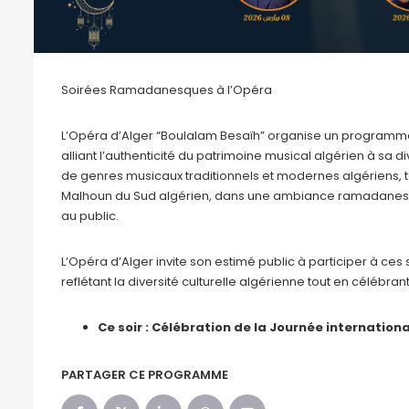
Soirées Ramadanesques à l’Opéra
L’Opéra d’Alger “Boulalam Besaïh” organise un programme
alliant l’authenticité du patrimoine musical algérien à sa
de genres musicaux traditionnels et modernes algériens, tel
Malhoun du Sud algérien, dans une ambiance ramadanesqu
au public.
L’Opéra d’Alger invite son estimé public à participer à c
reflétant la diversité culturelle algérienne tout en célébrant
Ce soir : C
é
l
é
bration de la Journ
é
e internation
PARTAGER CE PROGRAMME