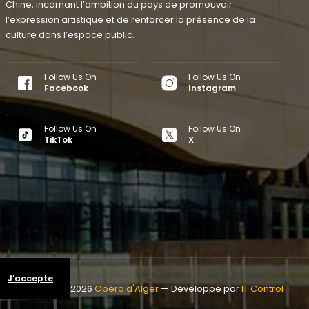
Chine, incarnant l’ambition du pays de promouvoir
l’expression artistique et de renforcer la présence de la
culture dans l’espace public.
Follow Us On
Follow Us On
Facebook
Instagram
Follow Us On
Follow Us On
TikTok
X
J’accepte
Copyright © 2026
Opéra d'Alger
— Développé par
IT Control