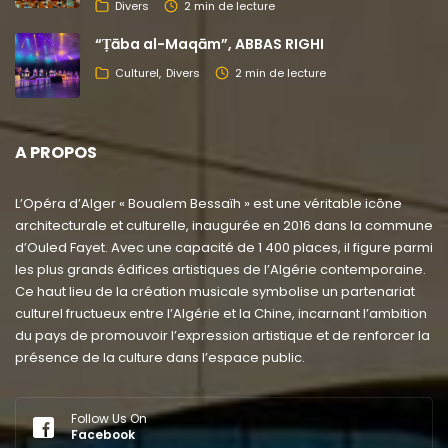
Divers
2 min de lecture
“Ṭāba al-Maqām”, ABBAS RIGHI
Culturel
Divers
2 min de lecture
A PROPOS
L’Opéra d’Alger « Boualem Bessaïh » est une véritable icône
architecturale et culturelle, inaugurée en 2016 dans la commune
d’Ouled Fayet. Avec une capacité de 1 400 places, il figure parmi
les plus grands édifices artistiques de l’Algérie contemporaine.
Ce haut lieu de la création musicale symbolise un partenariat
culturel fructueux entre l’Algérie et la Chine, incarnant l’ambition
du pays de promouvoir l’expression artistique et de renforcer la
présence de la culture dans l’espace public.
Follow Us On
Facebook