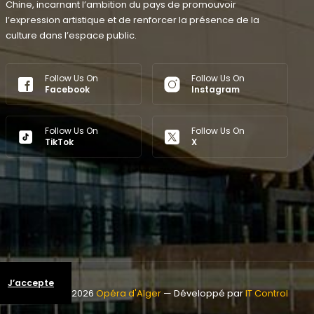
Chine, incarnant l’ambition du pays de promouvoir
l’expression artistique et de renforcer la présence de la
culture dans l’espace public.
Follow Us On
Follow Us On
Facebook
Instagram
Follow Us On
Follow Us On
TikTok
X
J’accepte
Copyright © 2026
Opéra d'Alger
— Développé par
IT Control