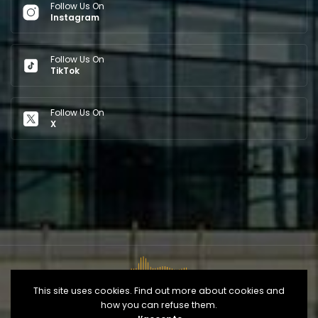
Follow Us On
Instagram
Follow Us On
TikTok
Follow Us On
X
This site uses cookies. Find out more about cookies and
how you can refuse them.
Copyright © 2026
Opéra d'Alger
— Développé par