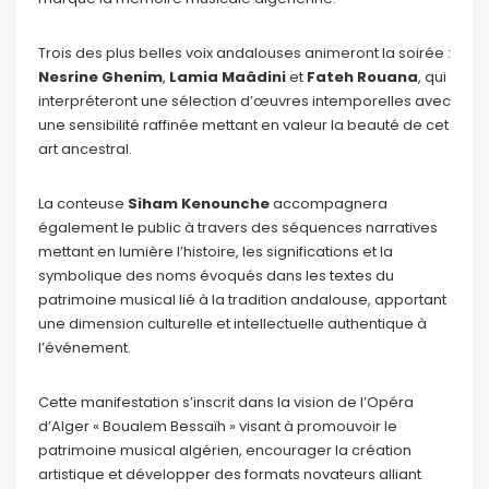
Trois des plus belles voix andalouses animeront la soirée :
Nesrine Ghenim
,
Lamia Maâdini
et
Fateh Rouana
, qui
interpréteront une sélection d’œuvres intemporelles avec
une sensibilité raffinée mettant en valeur la beauté de cet
art ancestral.
La conteuse
Siham Kenounche
accompagnera
également le public à travers des séquences narratives
mettant en lumière l’histoire, les significations et la
symbolique des noms évoqués dans les textes du
patrimoine musical lié à la tradition andalouse, apportant
une dimension culturelle et intellectuelle authentique à
l’événement.
Cette manifestation s’inscrit dans la vision de l’Opéra
d’Alger « Boualem Bessaïh » visant à promouvoir le
patrimoine musical algérien, encourager la création
artistique et développer des formats novateurs alliant