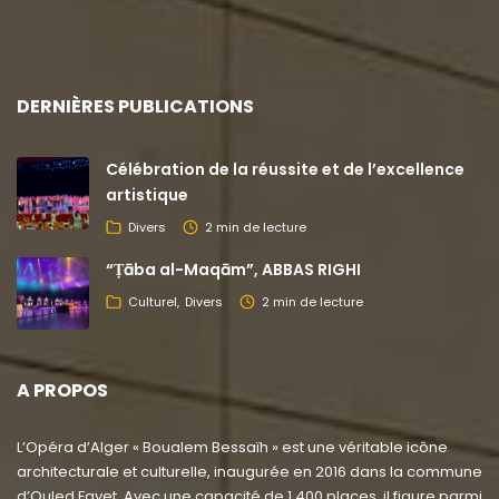
DERNIÈRES PUBLICATIONS
Célébration de la réussite et de l’excellence
artistique
Divers
2 min de lecture
“Ṭāba al-Maqām”, ABBAS RIGHI
Culturel
Divers
2 min de lecture
A PROPOS
L’Opéra d’Alger « Boualem Bessaïh » est une véritable icône
architecturale et culturelle, inaugurée en 2016 dans la commune
d’Ouled Fayet. Avec une capacité de 1 400 places, il figure parmi