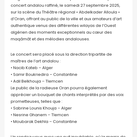
concert andalou raffiné, le samedi 27 septembre 2025,
sur la scène du Théâtre régional « Abdelkader Alloula »
d’Oran, offrant au public de la ville et aux amateurs d’art
authentique venus des différentes wilayas de l’Ouest
algérien des moments exceptionnels au cœur des
maqâmât et des mélodies andalouses.
Le concert sera placé sous la direction tripartite de
maîtres de l’art andalou :
• Nacib Kateb – Alger
• Samir Boukriedira – Constantine
• Adil Belkhouja – Tlemcen
Le public de la radieuse Oran pourra également
apprécier un bouquet de chants interprétés par des voix
prometteuses, telles que :
• Sabrine Lounis Khouja – Alger
• Nesrine Ghanem – Tlemcen
• Moubarak Dekhla – Constantine
Un rendez-vous avec une nuit inoubliable, où la magie de