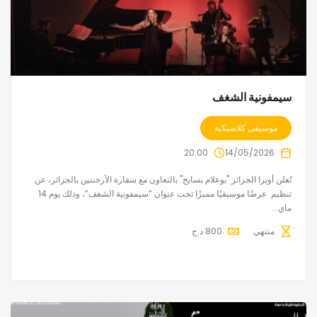
سيمفونية الشغف
موسيقى كلاسيكية
20:00
14/05/2026
تُعلن أوبرا الجزائر "بوعلام بسايح" بالتعاون مع سفارة الأرجنتين بالجزائر، عن
تنظيم عرضًا موسيقيًا مميزًا تحت عنوان “سيمفونية الشغف”، وذلك يوم 14
ماي...
منتهي
800
د.ج