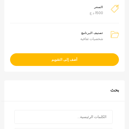
السعر
1500
د.ج
تصنيف البرنامج
شخصيات ثقافية
أضف إلى التقويم
بحث