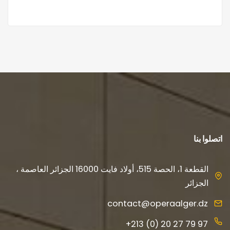
اتصلوا بنا
القطعة 1، الحصة 515، أولاد فايت 16000 الجزائر العاصمة ،
الجزائر
contact@operaalger.dz
+213 (0) 20 27 79 97