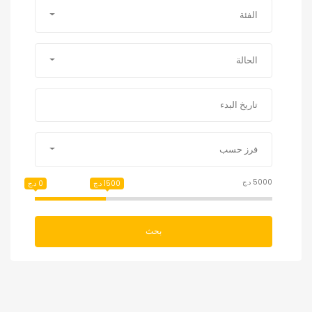
الفئة
الحالة
فرز حسب
5000 د.ج
1500 د.ج
0 د.ج
بحث