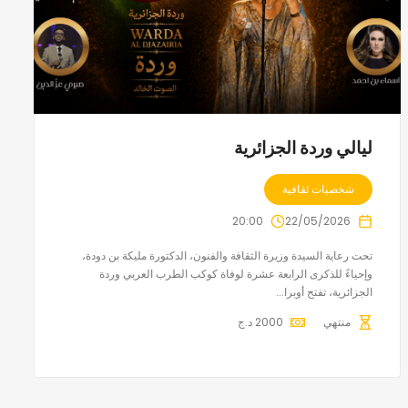
ليالي وردة الجزائرية
شخصيات ثقافية
20:00
22/05/2026
تحت رعاية السيدة وزيرة الثقافة والفنون، الدكتورة مليكة بن دودة،
وإحياءً للذكرى الرابعة عشرة لوفاة كوكب الطرب العربي وردة
الجزائرية، تفتح أوبرا...
منتهي
2000
د.ج