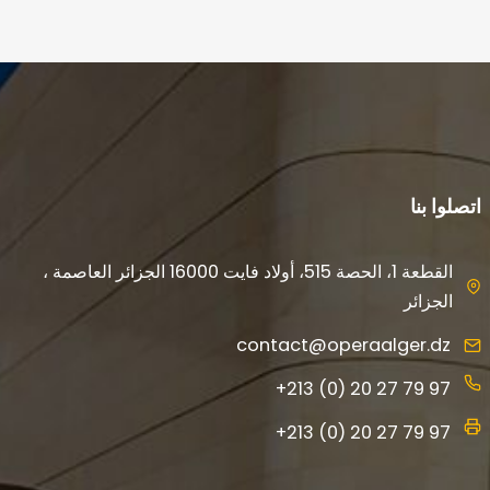
اتصلوا بنا
القطعة 1، الحصة 515، أولاد فايت 16000 الجزائر العاصمة ،
الجزائر
contact@operaalger.dz
+213 (0) 20 27 79 97
+213 (0) 20 27 79 97