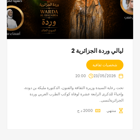
ليالي وردة الجزائرية 2
شخصيات ثقافية
20:00
23/05/2026
تحت رعاية السيدة وزيرة الثقافة والفنون، الدكتورة مليكة بن دودة،
وإحياءً للذكرى الرابعة عشرة لوفاة كوكب الطرب العربي وردة
الجزائريةتُنسى…
منتهي
2000
د.ج