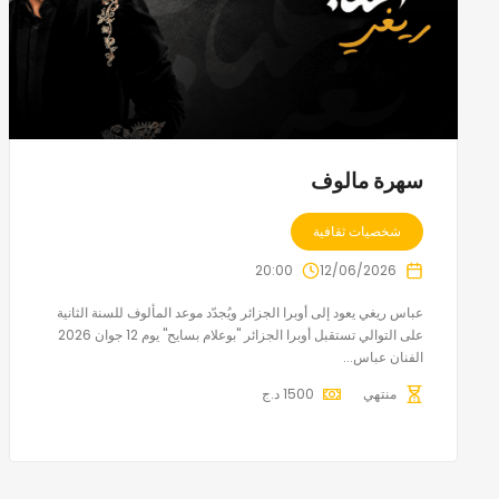
سهرة مالوف
شخصيات ثقافية
20:00
12/06/2026
عباس ريغي يعود إلى أوبرا الجزائر ويُجدّد موعد المألوف للسنة الثانية
على التوالي تستقبل أوبرا الجزائر "بوعلام بسايح" يوم 12 جوان 2026
الفنان عباس...
منتهي
1500
د.ج