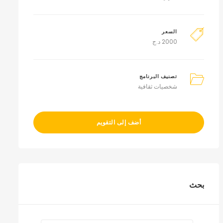
السعر
2000
د.ج
تصنيف البرنامج
شخصيات ثقافية
أضف إلى التقويم
بحث