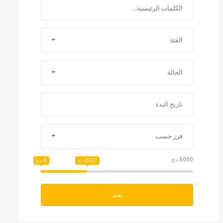
الفئة
الحالة
فرز حسب
5000 د.ج
1500 د.ج
0 د.ج
بحث