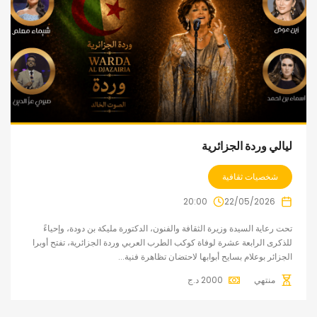
ليالي وردة الجزائرية
شخصيات ثقافية
20:00
22/05/2026
تحت رعاية السيدة وزيرة الثقافة والفنون، الدكتورة مليكة بن دودة، وإحياءً
للذكرى الرابعة عشرة لوفاة كوكب الطرب العربي وردة الجزائرية، تفتح أوبرا
الجزائر بوعلام بسايح أبوابها لاحتضان تظاهرة فنية...
منتهي
2000
د.ج