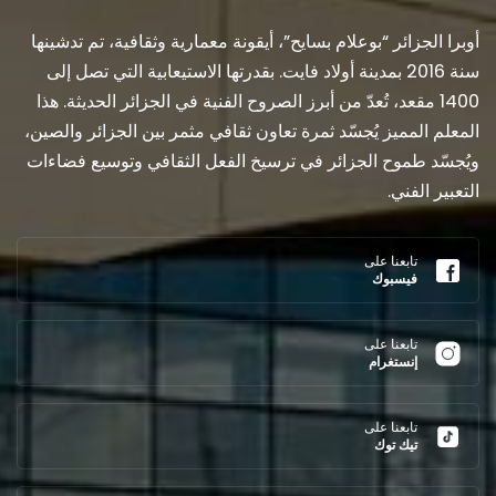
أوبرا الجزائر “بوعلام بسايح”، أيقونة معمارية وثقافية، تم تدشينها
سنة 2016 بمدينة أولاد فايت. بقدرتها الاستيعابية التي تصل إلى
1400 مقعد، تُعدّ من أبرز الصروح الفنية في الجزائر الحديثة. هذا
المعلم المميز يُجسّد ثمرة تعاون ثقافي مثمر بين الجزائر والصين،
ويُجسّد طموح الجزائر في ترسيخ الفعل الثقافي وتوسيع فضاءات
التعبير الفني.
تابعنا على
فيسبوك
تابعنا على
إنستغرام
تابعنا على
تيك توك