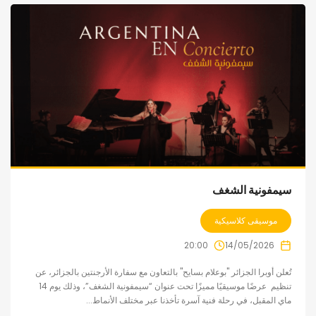
سيمفونية الشغف
موسيقى كلاسيكية
20:00
14/05/2026
تُعلن أوبرا الجزائر "بوعلام بسايح" بالتعاون مع سفارة الأرجنتين بالجزائر، عن
تنظيم عرضًا موسيقيًا مميزًا تحت عنوان “سيمفونية الشغف”، وذلك يوم 14
ماي المقبل، في رحلة فنية آسرة تأخذنا عبر مختلف الأنماط...