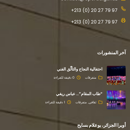
+213 (0) 20 27 79 97
+213 (0) 20 27 79 97
آخر المنشورات
احتفالية النجاح والتألّق الفني
متفرقات
0 دقيقة للقراءة
“طاب المقام”… عباس ريغي
ثقافي
متفرقات
1 دقيقة للقراءة
أوبرا الجزائر، بوعلام بسايح