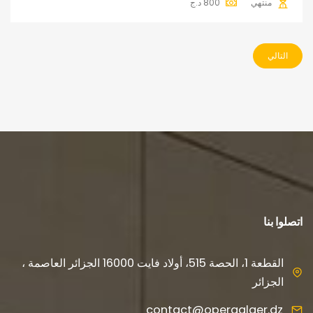
منتهي
800
د.ج
التالي
اتصلوا بنا
القطعة 1، الحصة 515، أولاد فايت 16000 الجزائر العاصمة ،
الجزائر
contact@operaalger.dz