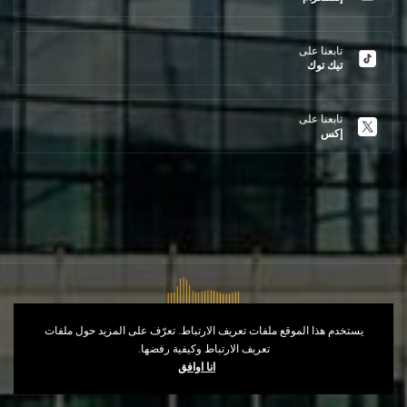
تابعنا على
تيك توك
تابعنا على
إكس
يستخدم هذا الموقع ملفات تعريف الارتباط. تعرّف على المزيد حول ملفات
تعريف الارتباط وكيفية رفضها.
حقوق النشر © 2026
Opéra d'Alger
- طور من
انا اوافق
طرف
IT Control