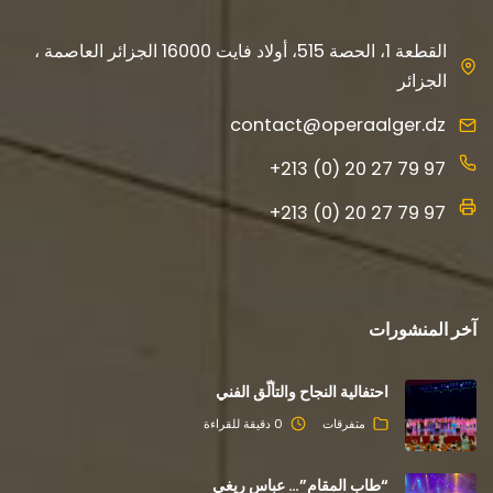
القطعة 1، الحصة 515، أولاد فايت 16000 الجزائر العاصمة ،
الجزائر
contact@operaalger.dz
+213 (0) 20 27 79 97
+213 (0) 20 27 79 97
آخر المنشورات
احتفالية النجاح والتألّق الفني
متفرقات
0 دقيقة للقراءة
“طاب المقام”… عباس ريغي