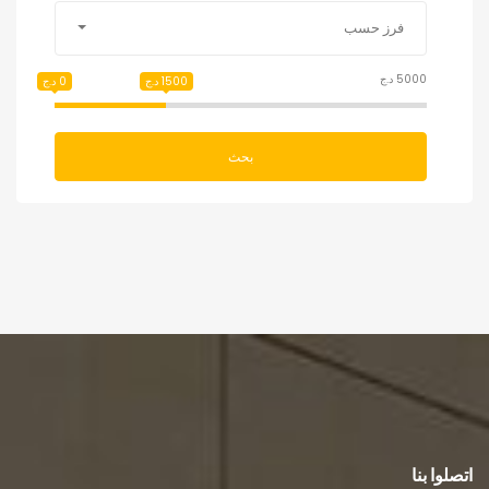
فرز حسب
5000 د.ج
1500 د.ج
0 د.ج
بحث
اتصلوا بنا