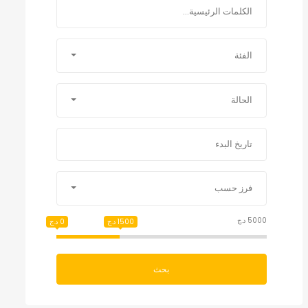
الفئة
الحالة
فرز حسب
5000 د.ج
1500 د.ج
0 د.ج
بحث