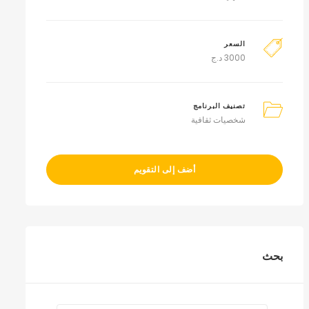
السعر
3000
د.ج
تصنيف البرنامج
شخصيات ثقافية
أضف إلى التقويم
بحث