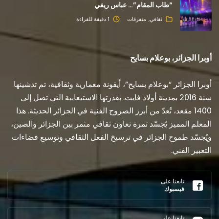
“طاب المقام”… عباس ريغي
ثقافي
متفرقات
1 دقيقة للقراءة
أوبرا الجزائر، بوعلام بسايح
أوبرا الجزائر “بوعلام بسايح”، أيقونة معمارية وثقافية، تم تدشينها
سنة 2016 بمدينة أولاد فايت. بقدرتها الاستيعابية التي تصل إلى
1400 مقعد، تُعدّ من أبرز الصروح الفنية في الجزائر الحديثة. هذا
المعلم المميز يُجسّد ثمرة تعاون ثقافي مثمر بين الجزائر والصين،
ويُجسّد طموح الجزائر في ترسيخ الفعل الثقافي وتوسيع فضاءات
التعبير الفني.
تابعنا على
فيسبوك
تابعنا على