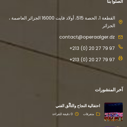
اتصلوا بنا
القطعة 1، الحصة 515، أولاد فايت 16000 الجزائر العاصمة ،
الجزائر
contact@operaalger.dz
+213 (0) 20 27 79 97
+213 (0) 20 27 79 97
آخر المنشورات
احتفالية النجاح والتألّق الفني
متفرقات
0 دقيقة للقراءة