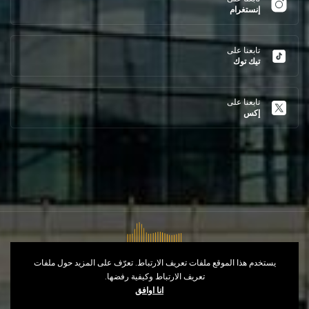
إنستغرام
تابعنا على
تيك توك
تابعنا على
إكس
يستخدم هذا الموقع ملفات تعريف الارتباط. تعرّف على المزيد حول ملفات
تعريف الارتباط وكيفية رفضها.
حقوق النشر © 2026
Opéra d'Alger
- طور من
انا اوافق
طرف
IT Control