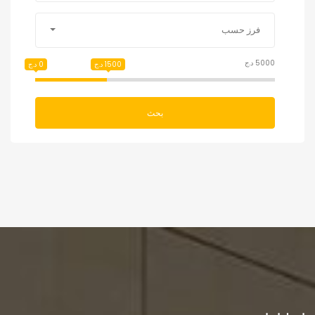
فرز حسب
5000 د.ج
1500 د.ج
0 د.ج
بحث