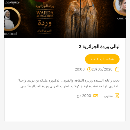
ليالي وردة الجزائرية 2
شخصيات ثقافية
20:00
23/05/2026
تحت رعاية السيدة وزيرة الثقافة والفنون، الدكتورة مليكة بن دودة، وإحياءً
للذكرى الرابعة عشرة لوفاة كوكب الطرب العربي وردة الجزائريةتُنسى…
منتهي
2000
د.ج