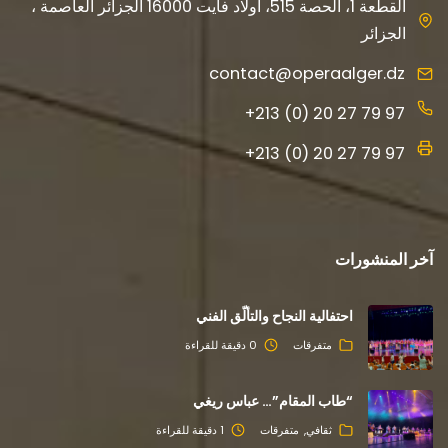
القطعة 1، الحصة 515، أولاد فايت 16000 الجزائر العاصمة ،
الجزائر
contact@operaalger.dz
+213 (0) 20 27 79 97
+213 (0) 20 27 79 97
آخر المنشورات
احتفالية النجاح والتألّق الفني
متفرقات
0 دقيقة للقراءة
“طاب المقام”… عباس ريغي
ثقافي
متفرقات
1 دقيقة للقراءة