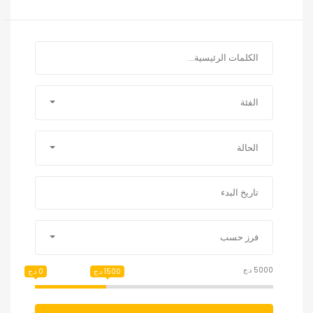
الفئة
الحالة
فرز حسب
5000 د.ج
1500 د.ج
0 د.ج