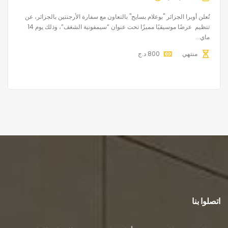
تُعلن أوبرا الجزائر "بوعلام بسايح" بالتعاون مع سفارة الأرجنتين بالجزائر، عن
تنظيم عرضًا موسيقيًا مميزًا تحت عنوان “سيمفونية الشغف”، وذلك يوم 14
ماي...
منتهي
800
د.ج
اتصلوا بنا