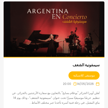
سيمفونية الشغف
موسيقى كلاسيكية
20:00
14/05/2026
تُعلن أوبرا الجزائر "بوعلام بسايح" بالتعاون مع سفارة الأرجنتين بالجزائر، عن
تنظيم عرضًا موسيقيًا مميزًا تحت عنوان “سيمفونية الشغف”، وذلك يوم 14
ماي المقبل، في رحلة فنية آسرة تأخذنا عبر مختلف الأنماط...