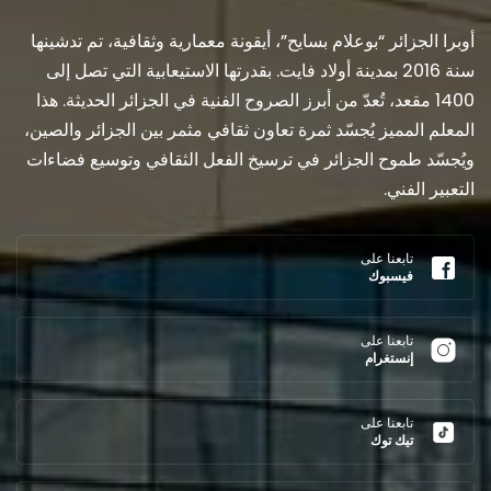
أوبرا الجزائر “بوعلام بسايح”، أيقونة معمارية وثقافية، تم تدشينها
سنة 2016 بمدينة أولاد فايت. بقدرتها الاستيعابية التي تصل إلى
1400 مقعد، تُعدّ من أبرز الصروح الفنية في الجزائر الحديثة. هذا
المعلم المميز يُجسّد ثمرة تعاون ثقافي مثمر بين الجزائر والصين،
ويُجسّد طموح الجزائر في ترسيخ الفعل الثقافي وتوسيع فضاءات
التعبير الفني.
تابعنا على
فيسبوك
تابعنا على
إنستغرام
تابعنا على
تيك توك