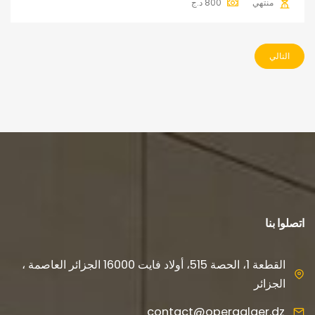
منتهي
800
د.ج
التالي
اتصلوا بنا
القطعة 1، الحصة 515، أولاد فايت 16000 الجزائر العاصمة ،
الجزائر
contact@operaalger.dz