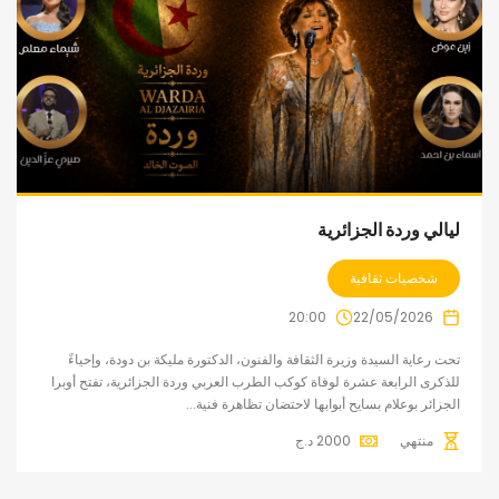
ليالي وردة الجزائرية
شخصيات ثقافية
20:00
22/05/2026
تحت رعاية السيدة وزيرة الثقافة والفنون، الدكتورة مليكة بن دودة، وإحياءً
للذكرى الرابعة عشرة لوفاة كوكب الطرب العربي وردة الجزائرية، تفتح أوبرا
الجزائر بوعلام بسايح أبوابها لاحتضان تظاهرة فنية...
منتهي
2000
د.ج