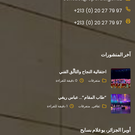
+213 (0) 20 27 79 97
+213 (0) 20 27 79 97
آخر المنشورات
احتفالية النجاح والتألّق الفني
متفرقات
0 دقيقة للقراءة
“طاب المقام”… عباس ريغي
ثقافي
متفرقات
1 دقيقة للقراءة
أوبرا الجزائر، بوعلام بسايح