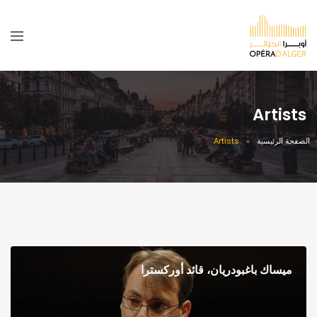
Artists
الصفحة الرئيسية
Artists
ميساك باغبودريان، قائد أوركسترا