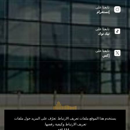
تابعنا على
إنستغرام
تابعنا على
تيك توك
تابعنا على
إكس
يستخدم هذا الموقع ملفات تعريف الارتباط. تعرّف على المزيد حول ملفات
تعريف الارتباط وكيفية رفضها.
حقوق النشر © 2026
Opéra d'Alger
- طور من
انا اوافق