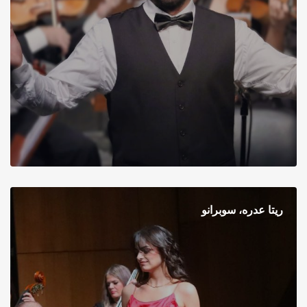
ريتا عدره، سوبرانو