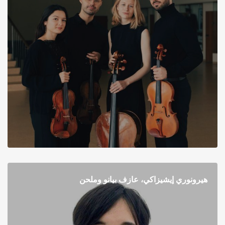
هيرونوري إيشيزاكي، عازف بيانو وملحن