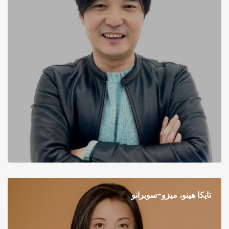
تايكا هينو، ميزو-سوبرانو