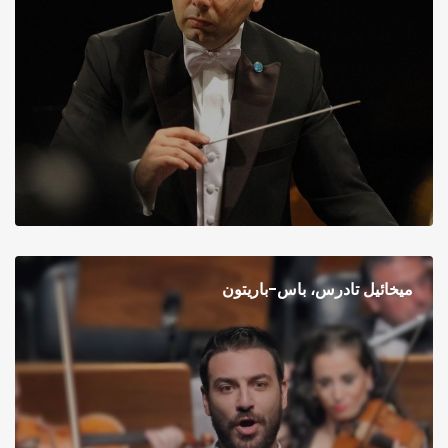
ميخائيل تادرس، باس-باريتون