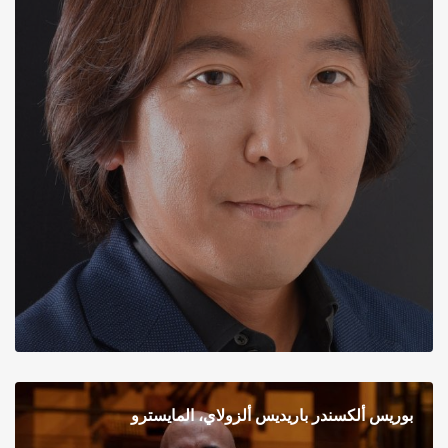
بوريس ألكسندر باريديس ألزولاي، المايسترو