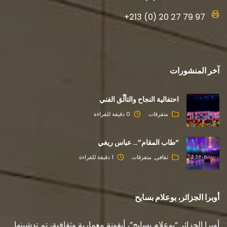
+213 (0) 20 27 79 97
آخر المنشورات
احتفالية النجاح والتألّق الفني
متفرقات
0 دقيقة للقراءة
“طاب المقام”… عباس ريغي
ثقافي
متفرقات
1 دقيقة للقراءة
أوبرا الجزائر، بوعلام بسايح
أوبرا الجزائر “بوعلام بسايح”، أيقونة معمارية وثقافية، تم تدشينها