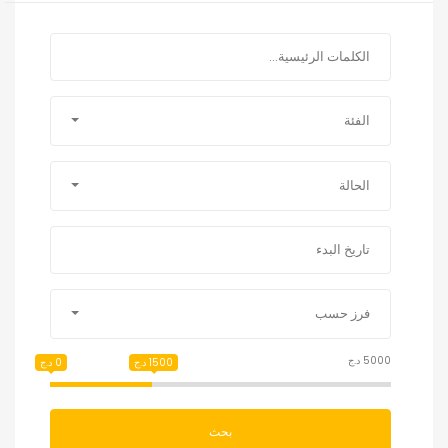
الفئة
الحالة
فرز حسب
5000 د.ج
1500 د.ج
0 د.ج
بحث