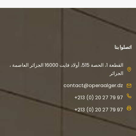
اتصلوا بنا
القطعة 1، الحصة 515، أولاد فايت 16000 الجزائر العاصمة ،
الجزائر
contact@operaalger.dz
+213 (0) 20 27 79 97
+213 (0) 20 27 79 97