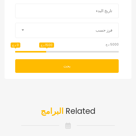
فرز حسب
5000 د.ج
1500 د.ج
0 د.ج
بحث
Related
البرامج