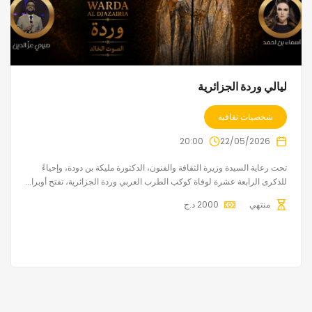
ليالي وردة الجزائرية
شخصيات ثقافية
20:00
22/05/2026
تحت رعاية السيدة وزيرة الثقافة والفنون، الدكتورة مليكة بن دودة، وإحياءً
للذكرى الرابعة عشرة لوفاة كوكب الطرب العربي وردة الجزائرية، تفتح أوبرا...
منتهي
2000
د.ج