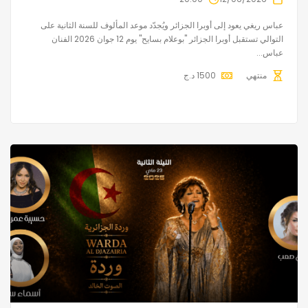
عباس ريغي يعود إلى أوبرا الجزائر ويُجدّد موعد المألوف للسنة الثانية على
التوالي تستقبل أوبرا الجزائر "بوعلام بسايح" يوم 12 جوان 2026 الفنان
عباس...
منتهي
1500
د.ج