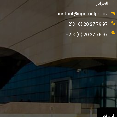
الجزائر
contact@operaalger.dz
+213 (0) 20 27 79 97
+213 (0) 20 27 79 97
انا اوافق