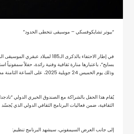
“بيوتر تشايكوفسكي – موسيقى تتخطى الحدود”
في إطار الاحتفاء بالذكرى الـ185 لميل
بسايح”، باعتبارها منارة ثقافية وفنية رائدة، حفلاً سمفونياً 
وذلك يوم الخميس 24 جويلية 2025، على الساعة الثامنة مساءً (20:00)، بدار أوبرا الجزائر.
يُقام هذا الحفل بالشراكة مع الصندوق الخيري الدولي “نادج
الثقافية، ضمن فعاليات البرنامج الثقافي الدولي الذي يُجسّد رو
إلى جانب العرض السيمفوني، سيشهد البرنامج تنظيم: