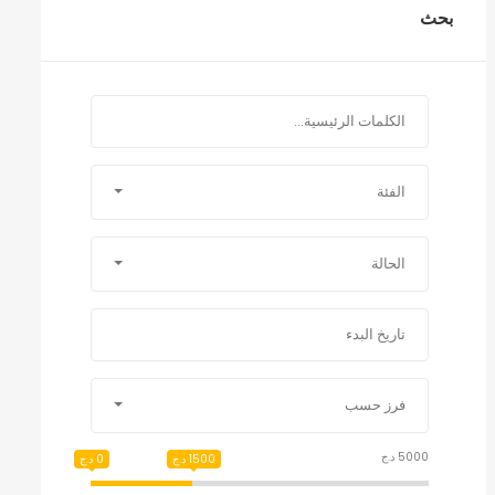
بحث
الفئة
الحالة
فرز حسب
5000 د.ج
1500 د.ج
0 د.ج