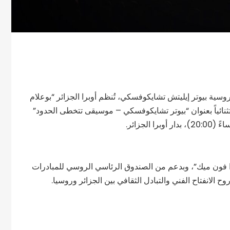
اد عبقري الموسيقى الروسية بيوتر إيليتش تشايكوفسكي، تُنظم أوبرا الجزائر “بوعلام
استثنائياً بعنوان “بيوتر تشايكوفسكي – موسيقى تتخطى الحدود”
دا فون ميك”، وبدعم من الصندوق الرئاسي الروسي للمبادرات
ح الانفتاح الفني والتبادل الثقافي بين الجزائر وروسيا.