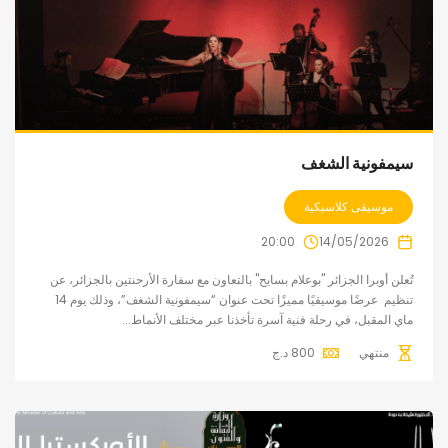
سيمفونية الشغف
موسيقى كلاسيكية
20:00
14/05/2026
تُعلن أوبرا الجزائر "بوعلام بسايح" بالتعاون مع سفارة الأرجنتين بالجزائر، عن
تنظيم عرضًا موسيقيًا مميزًا تحت عنوان “سيمفونية الشغف”، وذلك يوم 14
ماي المقبل، في رحلة فنية آسرة تأخذنا عبر مختلف الأنماط...
منتهي
800
د.ج