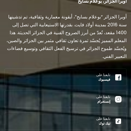
أوبرا الجزائر، بوعلام بسايح
أوبرا الجزائر “بوعلام بسايح”، أيقونة معمارية وثقافية، تم تدشينها
سنة 2016 بمدينة أولاد فايت. بقدرتها الاستيعابية التي تصل إلى
1400 مقعد، تُعدّ من أبرز الصروح الفنية في الجزائر الحديثة. هذا
المعلم المميز يُجسّد ثمرة تعاون ثقافي مثمر بين الجزائر والصين،
ويُجسّد طموح الجزائر في ترسيخ الفعل الثقافي وتوسيع فضاءات
التعبير الفني.
تابعنا على
فيسبوك
تابعنا على
إنستغرام
تابعنا على
تيك توك