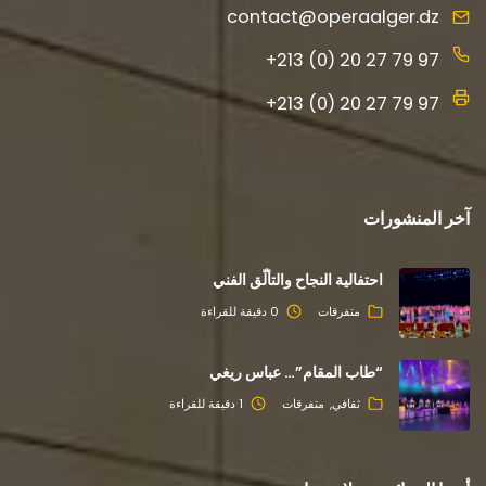
contact@operaalger.dz
+213 (0) 20 27 79 97
+213 (0) 20 27 79 97
آخر المنشورات
احتفالية النجاح والتألّق الفني
متفرقات
0 دقيقة للقراءة
“طاب المقام”… عباس ريغي
ثقافي
متفرقات
1 دقيقة للقراءة