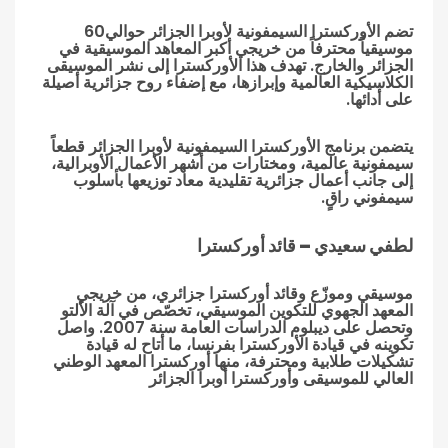
تضم الأوركسترا السيمفونية لأوبرا الجزائر حوالي60
موسيقياً محترفاً من خريجي أكبر المعاهد الموسيقية في
الجزائر والخارج. تهدف هذا الأوركسترا إلى نشر الموسيقى
الكلاسيكية العالمية وإبرازها، مع إضفاء روح جزائرية أصيلة
على أدائها.
يتضمن برنامج الأوركسترا السيمفونية لأوبرا الجزائر قطعاً
سيمفونية عالمية، ومختارات من أشهر الأعمال الأوبرالية،
إلى جانب أعمال جزائرية تقليدية معاد توزيعها بأسلوب
سيمفوني راقٍ.
ل
طفي سعيدي – قائد أوركسترا
موسيقي وموزّع وقائد أوركسترا جزائري، من خريجي
المعهد الجهوي للتكوين الموسيقي، تخصّص في آلة الألتو
وتحصل على ديبلوم الدراسات العامة سنة 2007. واصل
تكوينه في قيادة الأوركسترا بفرنسا، ما أتاح له قيادة
تشكيلات طلابية ومحترفة، منها أوركسترا المعهد الوطني
العالي للموسيقى وأوركسترا أوبرا الجزائر