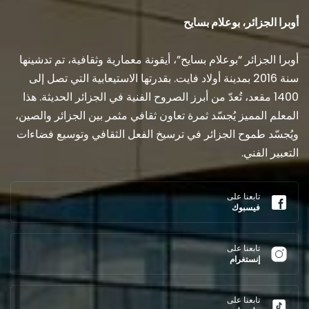
أوبرا الجزائر، بوعلام بسايح
أوبرا الجزائر “بوعلام بسايح”، أيقونة معمارية وثقافية، تم تدشينها
سنة 2016 بمدينة أولاد فايت. بقدرتها الاستيعابية التي تصل إلى
1400 مقعد، تُعدّ من أبرز الصروح الفنية في الجزائر الحديثة. هذا
المعلم المميز يُجسّد ثمرة تعاون ثقافي مثمر بين الجزائر والصين،
ويُجسّد طموح الجزائر في ترسيخ الفعل الثقافي وتوسيع فضاءات
التعبير الفني.
تابعنا على
فيسبوك
تابعنا على
إنستغرام
تابعنا على