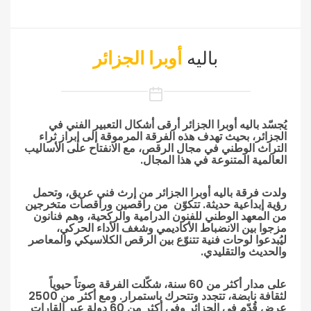
باليه
أوبرا الجزائر
يُجسّد باليه أوبرا الجزائر أرقى أشكال التعبير الفني في
الجزائر، بحيث تهدف هذه الفرقة المرموقة إلى إبراز ثراء
التراث الوطني في مجال الرقص، مع الانفتاح على الأساليب
العالمية المتنوعة في هذا المجال.
ولدت فرقة باليه أوبرا الجزائر من إرث فني عريق، وتحمل
رؤية إبداعية حديثة. تتكوّن من راقصين وراقصات متخرجين
من المعهد الوطني للفنون الدرامية والركحية، وهم فنانون
مزجوا بين الانضباط الأكاديمي وشغف الأداء الحركي،
ليُبدعوا لوحات فنية تتنوّع بين الرقص الكلاسيكي والمعاصر
والحديث والتقليدي.
على مدار أكثر من 60 سنة، شكّلت الفرقة صوتاً حيوياً
لثقافة نابضة، تتجدد وتتحرك باستمرار. ومع أكثر من 2500
عرض قُدّم في الجزائر وفي أكثر من 60 دولة عبر القارات