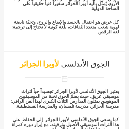
الأربع، يُمثّل باليه أوبرا الجزائر سفيراً فنياً حقيقياً على
الساحة الدولية.
كل عرض هو احتفال بالجسد والإيقاع والروح، وتحيّة نابضة
لهوية شعب متعدد الثقافات، بلغة كونية لا تحتاج إلى ترجمة:
لغة الرقص
الجوق الأندلسي
لأوبرا الجزائر
يعتبر
الجوق الأندلسي
لأوبرا الجزائر تجسيداً حياً لتراث
موسيقي عريق، حيث يضمّ الجوق نخبة من الموسيقيين
الموهوبين يمثلون المدارس الثلاث الكبرى لهذا الفن الراقي:
مدرسة الجزائر، مدرسة تلمسان، والمدرسة القسنطينية.
كما يسعى
الجوق الأندلسي
لأوبرا الجزائر إلى الحفاظ على
هذا التراث الموسيقي الأصيل وترقيته، مع إبراز دوره كمرآة