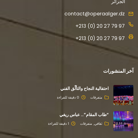
الجزائر
contact@operaalger.dz
+213 (0) 20 27 79 97
+213 (0) 20 27 79 97
آخر المنشورات
احتفالية النجاح والتألّق الفني
متفرقات
0 دقيقة للقراءة
“طاب المقام”… عباس ريغي
ثقافي
متفرقات
1 دقيقة للقراءة