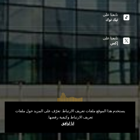
تابعنا على
تيك توك
تابعنا على
إكس
يستخدم هذا الموقع ملفات تعريف الارتباط. تعرّف على المزيد حول ملفات
تعريف الارتباط وكيفية رفضها.
حقوق النشر © 2026
Opéra d'Alger
- طور من
انا اوافق
طرف
IT Control