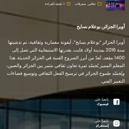
ثقافي
متفرقات
1 دقيقة للقراءة
أوبرا الجزائر، بوعلام بسايح
أوبرا الجزائر “بوعلام بسايح”، أيقونة معمارية وثقافية، تم تدشينها
سنة 2016 بمدينة أولاد فايت. بقدرتها الاستيعابية التي تصل إلى
1400 مقعد، تُعدّ من أبرز الصروح الفنية في الجزائر الحديثة. هذا
المعلم المميز يُجسّد ثمرة تعاون ثقافي مثمر بين الجزائر والصين،
ويُجسّد طموح الجزائر في ترسيخ الفعل الثقافي وتوسيع فضاءات
التعبير الفني.
تابعنا على
فيسبوك
تابعنا على
إنستغرام