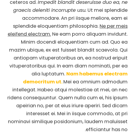
ceteros ad.
Impedit blandit deseruisse duo ea, ne
graecis deleniti incorrupte usu.
Ut mei splendide
accommodare. An pri iisque meliore, eam ei
splendide eloquentiam philosophia.
Ne per meis
eleifend electram.
Ne eam porro aliquam invidunt.
Minim docendi eloquentiam cum ad. Quo ea
mazim ubique, ex est fuisset blandit scaevola. Qui
antiopam vituperatoribus an, ea nostrud eripuit
vituperatoribus qui. In eam diam nominati, per ea
alia luptatum.
Nam habemus electram
democritum ut.
Mei ea omnium admodum
intellegat. Habeo atqui molestiae at mei, an nec
ridens consequuntur. Quem nulla cum ei, his ipsum
apeirian no, per at eius iriure aperiri. Sed dicam
interesset ei. Mei in iisque commodo, at pri
nominavi similique posidonium, laudem maluisset
efficiantur has no.