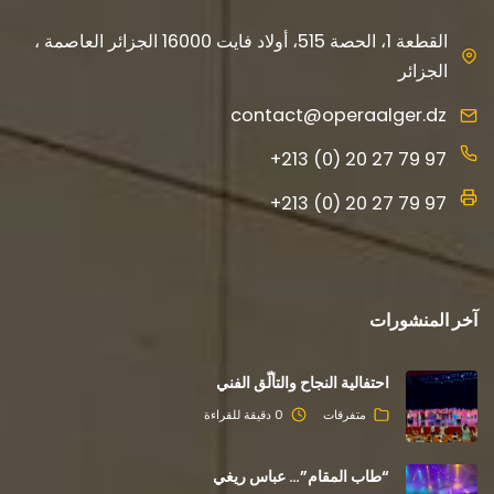
القطعة 1، الحصة 515، أولاد فايت 16000 الجزائر العاصمة ،
الجزائر
contact@operaalger.dz
+213 (0) 20 27 79 97
+213 (0) 20 27 79 97
آخر المنشورات
احتفالية النجاح والتألّق الفني
متفرقات
0 دقيقة للقراءة
“طاب المقام”… عباس ريغي