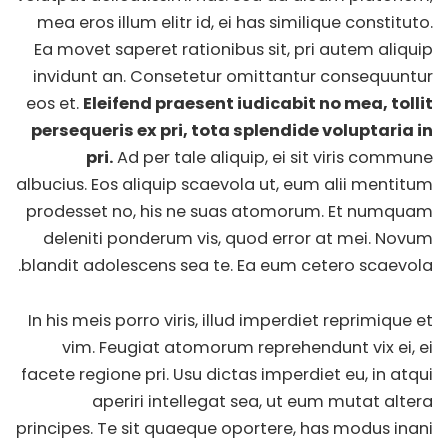
mea eros illum elitr id, ei has similique constituto.
Ea movet saperet rationibus sit, pri autem aliquip
invidunt an. Consetetur omittantur consequuntur
eos et.
Eleifend praesent iudicabit no mea, tollit
persequeris ex pri, tota splendide voluptaria in
pri.
Ad per tale aliquip, ei sit viris commune
albucius. Eos aliquip scaevola ut, eum alii mentitum
prodesset no, his ne suas atomorum. Et numquam
deleniti ponderum vis, quod error at mei. Novum
blandit adolescens sea te. Ea eum cetero scaevola.
In his meis porro viris, illud imperdiet reprimique et
vim. Feugiat atomorum reprehendunt vix ei, ei
facete regione pri. Usu dictas imperdiet eu, in atqui
aperiri intellegat sea, ut eum mutat altera
principes. Te sit quaeque oportere, has modus inani