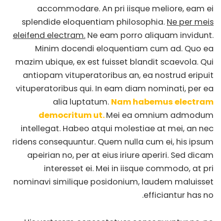
accommodare. An pri iisque meliore, eam ei
splendide eloquentiam philosophia.
Ne per meis
eleifend electram.
Ne eam porro aliquam invidunt.
Minim docendi eloquentiam cum ad. Quo ea
mazim ubique, ex est fuisset blandit scaevola. Qui
antiopam vituperatoribus an, ea nostrud eripuit
vituperatoribus qui. In eam diam nominati, per ea
alia luptatum.
Nam habemus electram
democritum ut.
Mei ea omnium admodum
intellegat. Habeo atqui molestiae at mei, an nec
ridens consequuntur. Quem nulla cum ei, his ipsum
apeirian no, per at eius iriure aperiri. Sed dicam
interesset ei. Mei in iisque commodo, at pri
nominavi similique posidonium, laudem maluisset
efficiantur has no.