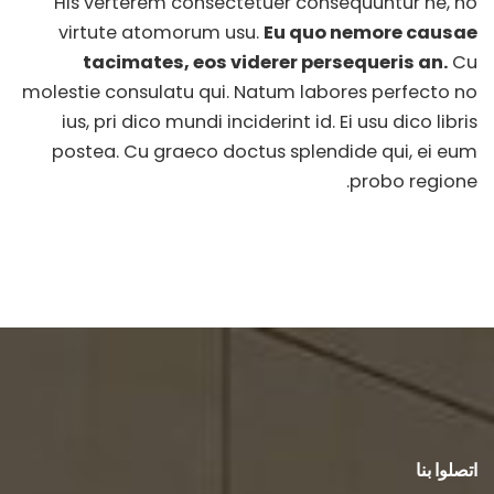
His verterem consectetuer consequuntur ne, no
virtute atomorum usu.
Eu quo nemore causae
tacimates, eos viderer persequeris an.
Cu
molestie consulatu qui. Natum labores perfecto no
ius, pri dico mundi inciderint id. Ei usu dico libris
postea. Cu graeco doctus splendide qui, ei eum
probo regione.
اتصلوا بنا